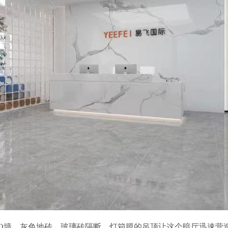
GO墙，灰色地砖，玻璃砖隔断，灯箱膜的吊顶让这个暗厅迅速营